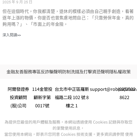
2025 年 9 月 25 日
但在這個時代，你我都清楚，退休的模樣必須由自己親手創造，看著
逐年上漲的物價，你是否也曾焦慮地問自己：「只靠勞保年金，真的
夠用嗎？」、「市面上的年金險，
深入閱讀>>
金融友善服務專區
反詐騙聲明
防制洗錢及打擊資恐聲明
隱私權政策
阿爾發證券
114金管投
台北市中正區羅斯
support@roboadvisor
(02)2502
投資顧問
顧新字第
福路二段 102 號 8
8622
(股)公司
0017號
樓之 1
為提供您最佳的用戶體驗及服務，本網站透過使用 Cookies 記錄與存取您
的瀏覽使用訊息，
當您使用本網站，即表示您同意 Cookies 技術支援。更多資訊請參閱 使用