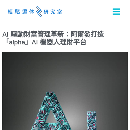
跳
至
主
要
AI 驅動財富管理革新：阿爾發打造
內
「alpha」AI 機器人理財平台
容