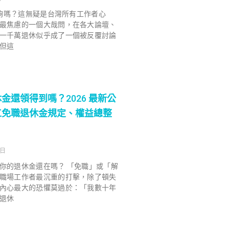
退休夠嗎？這無疑是台灣所有工作者心
最焦慮的一個大哉問，在各大論壇、
一千萬退休似乎成了一個被反覆討論
但這
金還領得到嗎？2026 最新公
工免職退休金規定、權益總整
 日
你的退休金還在嗎？ 「免職」或「解
職場工作者最沉重的打擊，除了頓失
內心最大的恐懼莫過於：「我數十年
退休