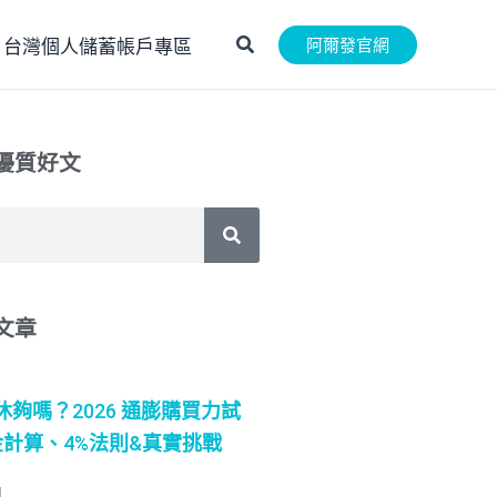
搜
阿爾發官網
SA 台灣個人儲蓄帳戶專區
尋
優質好文
文章
退休夠嗎？2026 通膨購買力試
計算、4%法則&真實挑戰
日