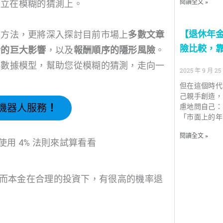
閱讀全文 »
建立在模糊的猜測上。
【退休年
算方法，更將深入探討目前市場上
多數文章
險比較，靠
齡的巨大影響
，以及
報酬順序的隱形風險
。
的數據模型，幫助您從模糊的猜測，走向一
2025 年 9 月 25
但在這個時代
己親手創造，
發機器人服務
！
慮地問自己：
「市面上的年
閱讀全文 »
使用 4% 法則來試算看看
，而本金在合理的投資下，有很高的機率退