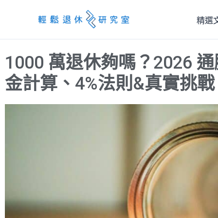
跳
精選
至
主
要
1000 萬退休夠嗎？2026
內
容
金計算、4%法則&真實挑戰