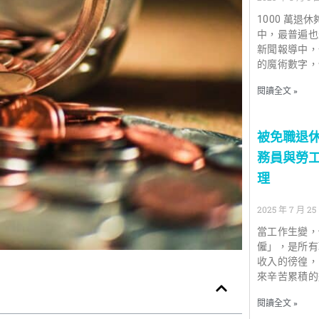
1000 萬
中，最普遍也
新聞報導中，
的魔術數字，
閱讀全文 »
被免職退休
務員與勞
理
2025 年 7 月 25
當工作生變，
僱」，是所有
收入的徬徨，
來辛苦累積的
閱讀全文 »