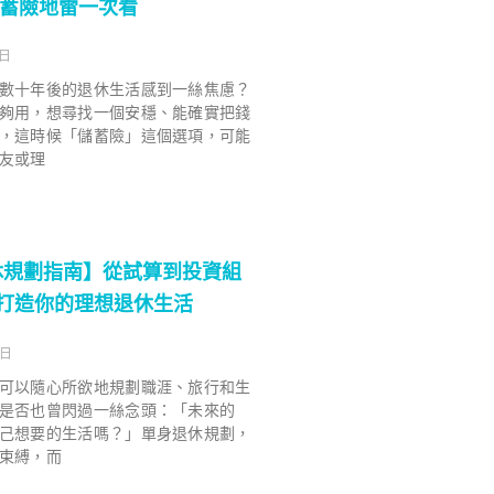
儲蓄險地雷一次看
 日
數十年後的退休生活感到一絲焦慮？
夠用，想尋找一個安穩、能確實把錢
，這時候「儲蓄險」這個選項，可能
友或理
休規劃指南】從試算到投資組
驟打造你的理想退休生活
 日
可以隨心所欲地規劃職涯、旅行和生
是否也曾閃過一絲念頭：「未來的
己想要的生活嗎？」單身退休規劃，
束縛，而