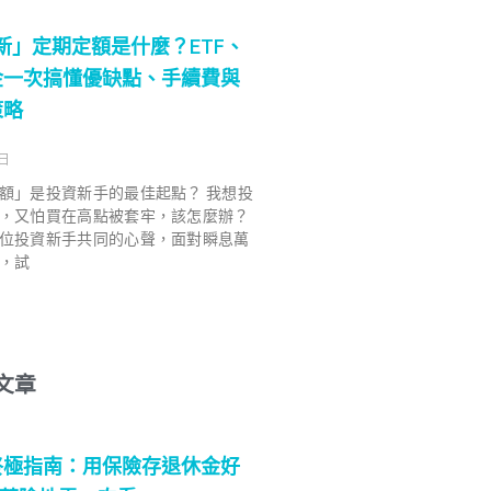
 最新」定期定額是什麼？ETF、
金一次搞懂優缺點、手續費與
策略
 日
額」是投資新手的最佳起點？ 我想投
，又怕買在高點被套牢，該怎麼辦？
位投資新手共同的心聲，面對瞬息萬
，試
文章
終極指南：用保險存退休金好