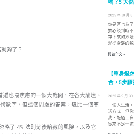
嗎？5 大
2025 年 10 月 8
你是否也為了
擔心錢到時不
存下來的方法
就從身邊的親
萬就夠了？
閱讀全文 »
【單身退
合，5步
最普遍也最焦慮的一個大哉問，在各大論壇、
2025 年 9 月 30
魔術數字，但這個問題的答案，遠比一個簡
一個人生活，
活方式，但你
我，能過上自
從來不是一道
忽略了 4% 法則背後暗藏的風險，以及它