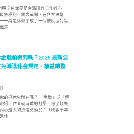
退休夠嗎？這無疑是台灣所有工作者心
最焦慮的一個大哉問，在各大論壇、
一千萬退休似乎成了一個被反覆討論
但這
金還領得到嗎？2026 最新公
工免職退休金規定、權益總整
 日
你的退休金還在嗎？ 「免職」或「解
職場工作者最沉重的打擊，除了頓失
內心最大的恐懼莫過於：「我數十年
退休