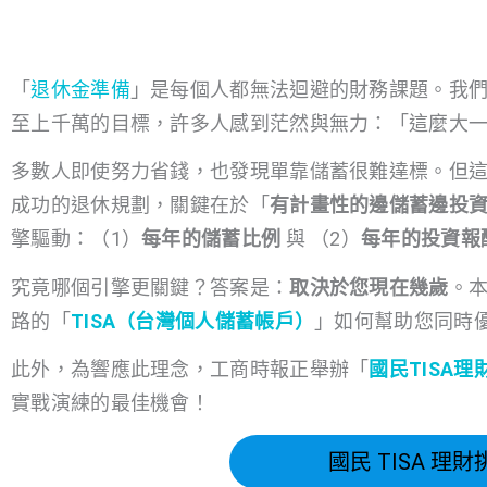
「
退休金準備
」是每個人都無法迴避的財務課題。我
至上千萬的目標，許多人感到茫然與無力：「這麼大
多數人即使努力省錢，也發現單靠儲蓄很難達標。但
成功的退休規劃，關鍵在於「
有計畫性的邊儲蓄邊投
擎驅動：（1）
每年的儲蓄比例
與 （2）
每年的投資報
究竟哪個引擎更關鍵？答案是：
取決於您現在幾歲
。本
路的「
TISA（台灣個人儲蓄帳戶）
」如何幫助您同時
此外，為響應此理念，工商時報正舉辦「
國民TISA理
實戰演練的最佳機會！
國民 TISA 理