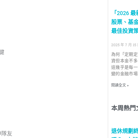
「2026
股票、基
最佳投資
2025 年 7 月 15
鍵
為何「定期定
資但本金不多
這幾乎是每一
變的金融市場
閱讀全文 »
本周熱門
退休規劃
神隊友