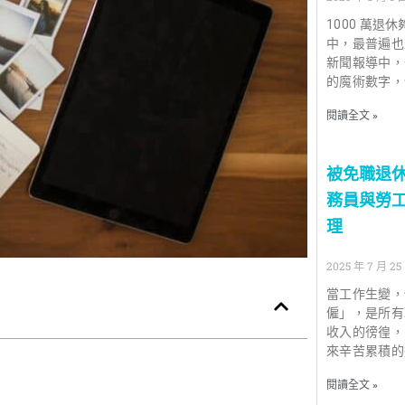
1000 萬
中，最普遍也
新聞報導中，
的魔術數字，
閱讀全文 »
被免職退休
務員與勞
理
2025 年 7 月 25
當工作生變，
僱」，是所有
收入的徬徨，
來辛苦累積的
閱讀全文 »