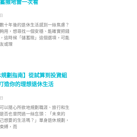
儲蓄險地雷一次看
 日
數十年後的退休生活感到一絲焦慮？
夠用，想尋找一個安穩、能確實把錢
，這時候「儲蓄險」這個選項，可能
友或理
休規劃指南】從試算到投資組
驟打造你的理想退休生活
 日
可以隨心所欲地規劃職涯、旅行和生
是否也曾閃過一絲念頭：「未來的
己想要的生活嗎？」單身退休規劃，
束縛，而