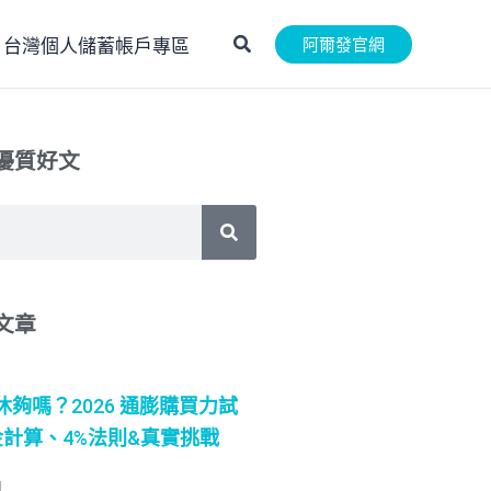
搜
阿爾發官網
SA 台灣個人儲蓄帳戶專區
尋
優質好文
文章
退休夠嗎？2026 通膨購買力試
計算、4%法則&真實挑戰
日