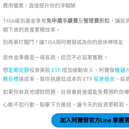
費用優惠，直接提升你的淨報酬
TISA級別基金享有
免申購手續費
及
管理費折扣
，讓投
期下來的資產累積效率。
別再單打獨鬥！讓TISA與阿爾發成為你的退休神隊友
退休金準備是一場長跑，但您不必孤軍奮戰。
想
定期定額
投資美股
ETF
增加被動收入，阿爾發
機器
務目標
達成率，幫你挑選低成本的 ETF
投資組合
，投資
如果你有其他理財問題，註冊會員後還能免費預約你
心動不如行動，點擊下方連結，讓今天的投資更輕鬆
加入阿爾發官方Line 掌