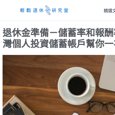
跳
精選
至
主
要
退休金準備－儲蓄率和報酬率
內
容
灣個人投資儲蓄帳戶幫你一