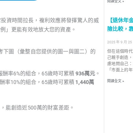
閱讀全文 »
【退休年
當投資時間拉長，複利效應將發揮驚人的威
險比較，靠
比例」更能有效地放大您的資產。
2025 年 9 月 25
參考下圖（彙整自您提供的圖一與圖二）的
但在這個時代
己親手創造，
慮地問自己：
「市面上的年
報酬率6%的組合，65歲時可累積
936萬元
。
閱讀全文 »
酬率10%的組合，65歲時可累積
1,440萬
，能創造近500萬的財富差距。