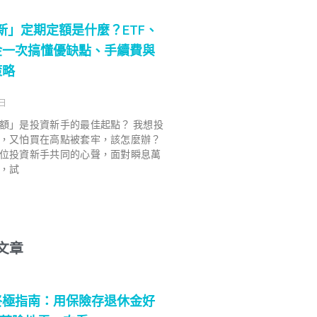
 最新」定期定額是什麼？ETF、
金一次搞懂優缺點、手續費與
策略
 日
額」是投資新手的最佳起點？ 我想投
，又怕買在高點被套牢，該怎麼辦？
位投資新手共同的心聲，面對瞬息萬
，試
文章
終極指南：用保險存退休金好