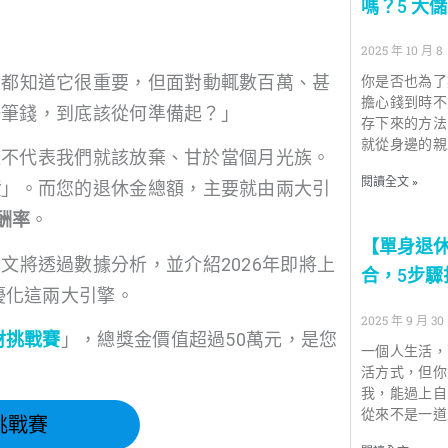
嗎？5 大
2025 年 10 月 8
們都知道它很重要，但面對動輒數百萬、甚
你是否也為了
擔心錢到時不
一筆錢，到底該從何準備起？」
存下來的方法
就從身邊的親
這不代表我們就該放棄、甘於當個月光族。
閱讀全文 »
資
」。而您的退休金總額，主要就由兩大引
酬率
。
【單身退
文將透過數據分析，並介紹2026年即將上
合，5步
優化這兩大引擎。
2025 年 9 月 30
財挑戰賽
」，總獎金價值超過50萬元，是您
一個人生活，
活方式，但你
我，能過上自
從來不是一道
財挑戰賽