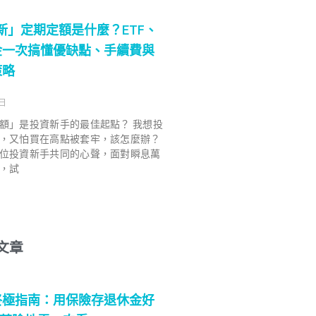
 最新」定期定額是什麼？ETF、
金一次搞懂優缺點、手續費與
策略
 日
額」是投資新手的最佳起點？ 我想投
，又怕買在高點被套牢，該怎麼辦？
位投資新手共同的心聲，面對瞬息萬
，試
文章
終極指南：用保險存退休金好