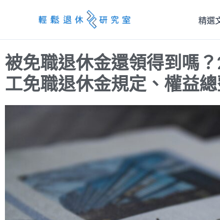
跳
精選
至
主
要
被免職退休金還領得到嗎？2
內
容
工免職退休金規定、權益總