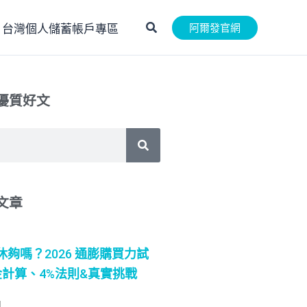
搜
阿爾發官網
SA 台灣個人儲蓄帳戶專區
尋
優質好文
文章
退休夠嗎？2026 通膨購買力試
計算、4%法則&真實挑戰
日