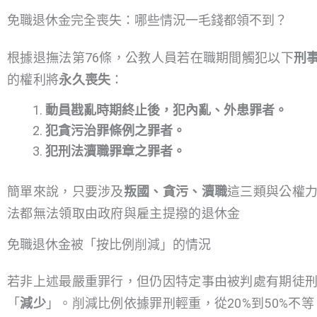
免職退休金完全喪失：哪些情況一毛錢都領不到？
根據退撫法第76條，公教人員若在職期間觸犯以下
刑
的權利將
永久喪失
：
動員戡亂時期終止後，犯內亂、外患罪者。
犯貪污治罪條例之罪者。
犯刑法瀆職罪章之罪者。
簡單來說，只要涉及
叛國、貪污、瀆職
這三類與公權
法都無法領取由政府與雇主提撥的退休金
免職退休金被「按比例削減」的情況
若非上述最嚴重罪行，但仍因特定事由被判處有期徒
「
減少
」。削減比例依據罪刑輕重，從20%到50%不