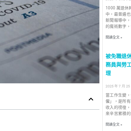
1000 萬
中，最普遍也
新聞報導中，
的魔術數字，
閱讀全文 »
被免職退休
務員與勞
理
2025 年 7 月 25
當工作生變，
僱」，是所有
收入的徬徨，
來辛苦累積的
閱讀全文 »