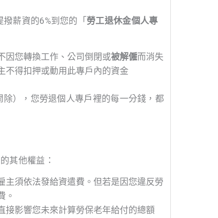
提撥薪資的6%到您的「
勞工退休金個人專
不因您轉換工作、公司倒閉或
被解僱
而消失
主不得扣押或動用此專戶內的資金
開除），您勞退個人專戶裡的每一分錢，都
您的其他權益：
雇主須依法發給資遣費。但若是因您違反勞
費。
直接影響您未來計算勞保老年給付的總額