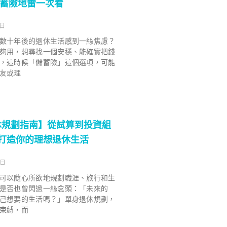
儲蓄險地雷一次看
 日
數十年後的退休生活感到一絲焦慮？
夠用，想尋找一個安穩、能確實把錢
，這時候「儲蓄險」這個選項，可能
友或理
休規劃指南】從試算到投資組
驟打造你的理想退休生活
 日
可以隨心所欲地規劃職涯、旅行和生
是否也曾閃過一絲念頭：「未來的
己想要的生活嗎？」單身退休規劃，
束縛，而