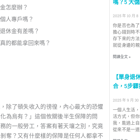
嗎？5 大
休金怎麼辦？
2025 年 10 月 8
退個人專戶嗎？
你是否也為了
，退休金有差嗎？
擔心錢到時不
存下來的方法
錢真的都能拿回來嗎？
就從身邊的親
閱讀全文 »
【單身退
合，5步
2025 年 9 月 30
擊，除了頓失收入的徬徨，內心最大的恐懼
一個人生活，
此化為烏有？」這個攸關後半生保障的問
活方式，但你
我，能過上自
服務的一般勞工，答案有著天壤之別，究竟
從來不是一道
被剝奪？又有什麼樣的保障是任何人都拿不