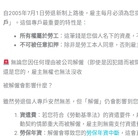
自2005年7月1日勞退新制上路後，雇主每月必須為您
戶
」。這個專戶最重要的特性是：
所有權屬於勞工
：這筆錢是您個人名下的資產，
不可被任意扣押
：除非是勞工本人同意，否則雇
無論您因任何理由被公司解僱（即使是因犯錯而被
還是您的，雇主無權也無法沒收
被解僱會影響什麼？
雖然勞退個人專戶安然無恙，但「解僱」仍會影響到
資遣費
：若您符合《勞動基準法》的資遣要件，
動契約情節重大而被解僱，雇主則無需支付資遣
勞保年資
：解僱會導致您的
勞保年資中斷
，這會