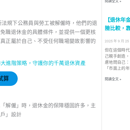
閱讀全文 »
【退休年
最新法規下公務員與勞工被解僱時，他們的退
險比較，靠
失免職退休金的具體條件，並提供一個更核
個真正屬於自己、不受任何職場變故影響的
2025 年 9 月 25
但在這個時代
己親手創造，
慮地問自己：
：3大進階策略，守護你的千萬退休資產
「市面上的年
試算
閱讀全文 »
臨「解僱」時，退休金的保障穩固許多，主
專戶」設計