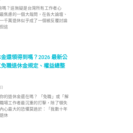
退休夠嗎？這無疑是台灣所有工作者心
最焦慮的一個大哉問，在各大論壇、
一千萬退休似乎成了一個被反覆討論
但這
金還領得到嗎？2026 最新公
工免職退休金規定、權益總整
 日
你的退休金還在嗎？ 「免職」或「解
職場工作者最沉重的打擊，除了頓失
內心最大的恐懼莫過於：「我數十年
退休