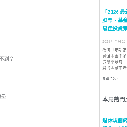
「2026
股票、基
最佳投資
2025 年 7 月 15
為何「定期定
資但本金不多
不到？
這幾乎是每一
變的金融市場
閱讀全文 »
堡壘
本周熱門
退休規劃