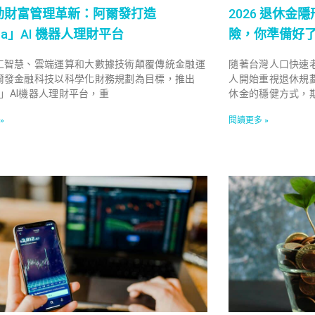
驅動財富管理革新：阿爾發打造
2026 退休
pha」AI 機器人理財平台
險，你準備好
工智慧、雲端運算和大數據技術顛覆傳統金融運
隨著台灣人口快速
爾發金融科技以科學化財務規劃為目標，推出
人開始重視退休規
ha」AI機器人理財平台，重
休金的穩健方式，
»
閱讀更多 »