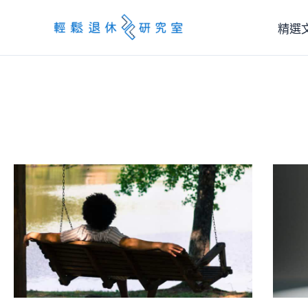
跳
精選
至
主
要
內
容