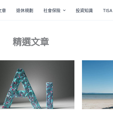
文章
退休規劃
社會保險
投資知識
TI
精選文章
頁
頁
頁
頁
頁
頁
頁
頁
頁
頁
面
面
面
面
面
面
面
面
面
面