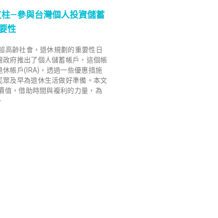
支柱—參與台灣個人投資儲蓄
重要性
入超高齡社會，退休規劃的重要性日
灣政府推出了個人儲蓄帳戶，這個帳
休帳戶(IRA)，透過一些優惠措施
民眾及早為退休生活做好準備。本文
的價值，借助時間與複利的力量，為
。