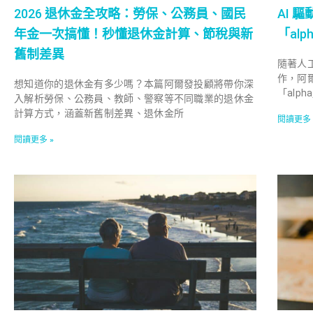
2026 退休金全攻略：勞保、公務員、國民
AI 
年金一次搞懂！秒懂退休金計算、節稅與新
「al
舊制差異
隨著人
作，阿
想知道你的退休金有多少嗎？本篇阿爾發投顧將帶你深
「alp
入解析勞保、公務員、教師、警察等不同職業的退休金
計算方式，涵蓋新舊制差異、退休金所
閱讀更多 
閱讀更多 »