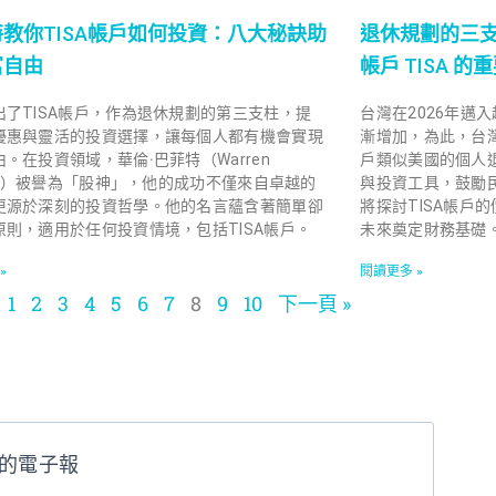
教你TISA帳戶如何投資：八大秘訣助
退休規劃的三
富自由
帳戶 TISA 的
出了TISA帳戶，作為退休規劃的第三支柱，提
台灣在2026年邁
優惠與靈活的投資選擇，讓每個人都有機會實現
漸增加，為此，台
。在投資領域，華倫·巴菲特（Warren
戶類似美國的個人退
ett）被譽為「股神」，他的成功不僅來自卓越的
與投資工具，鼓勵
更源於深刻的投資哲學。他的名言蘊含著簡單卻
將探討TISA帳戶
原則，適用於任何投資情境，包括TISA帳戶。
未來奠定財務基礎
»
閱讀更多 »
1
2
3
4
5
6
7
8
9
10
下一頁 »
的電子報