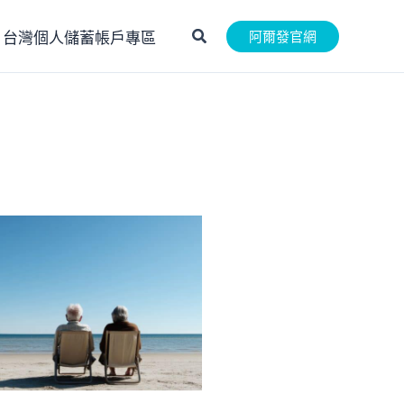
搜
阿爾發官網
SA 台灣個人儲蓄帳戶專區
尋