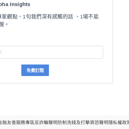
a Insights
專家觀點、1句我們深有感觸的話 、1場不能
醒。
免費訂閱
金融友善服務專區
反詐騙聲明
防制洗錢及打擊資恐聲明
隱私權政